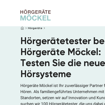
Startseite
Hörgeräte
Hörgeräte
Hörtest
Hörgerätetester be
Brillen
Service
Filialen
Hörgeräte Möckel:
Über uns
Testen Sie die neu
Online Hörtest
Hörsysteme
Termin vereinbaren
Hörgeräte Möckel ist Ihr zuverlässiger Partner
Hören. Als familiengeführtes Unternehmen mit
Standorten, setzen wir auf Innovation und Ku
suchen wir 100 Hörgerätetester, die uns dabei 