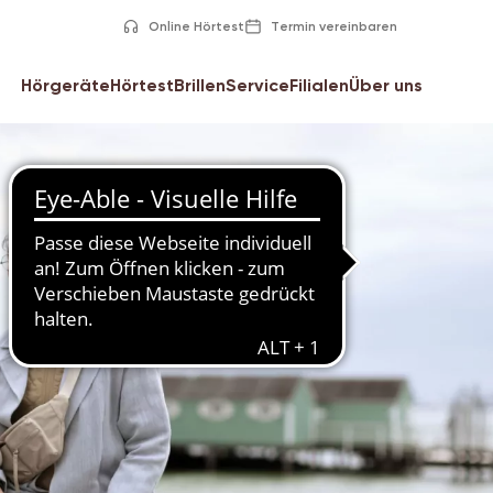
Online Hörtest
Termin vereinbaren
Hörgeräte
Hörtest
Brillen
Service
Filialen
Über uns
Hörgeräte-Preise
Hörtest in der Filiale
Hörgeräte-Service
Karriere
Hörgeräte-Hersteller
Online-Hörtest
Hörgerät Versicherung
Phonak Hörgeräte
Hörtest für Kinder
Hörgerät Finanzierung
Signia Hörgeräte
Brauche ich ein Hörgerät?
Mobiler Hörakustiker
Oticon Hörgeräte
Habe ich Tinnitus?
Audiosus
Hörgeräte kaufen
Hörsturz erkennen
Pädakustik
Arten von Hörgeräten
Cochlea Implantate
Hörgeräte-Zubehör & Gehörschutz