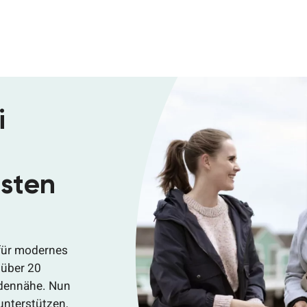
i
esten
 für modernes
 über 20
ndennähe. Nun
unterstützen,