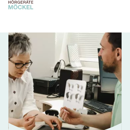
Hörgeräte
Hörtest
Brillen
Service
Filialen
Über uns
Online Hörtest
Termin vereinbaren