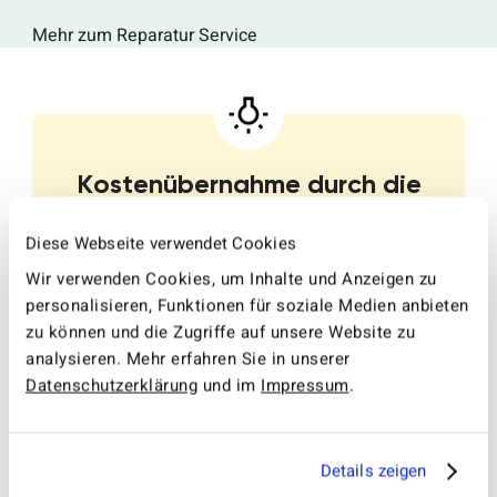
Mehr zum Reparatur Service
Kostenübernahme durch die
Krankenkasse
Diese Webseite verwendet Cookies
Viele Krankenkassen übernehmen die Kosten
Wir verwenden Cookies, um Inhalte und Anzeigen zu
für die Reparatur von Hörgeräten, sofern sie
personalisieren, Funktionen für soziale Medien anbieten
medizinisch notwendig ist und das Gerät
zu können und die Zugriffe auf unsere Website zu
innerhalb der Garantiezeit liegt. Es ist ratsam,
analysieren. Mehr erfahren Sie in unserer
sich im Vorfeld bei Ihrer Krankenkasse über die
Datenschutzerklärung
und im
Impressum
.
genauen Bedingungen und den Umfang der
Kostenübernahme zu informieren.
Details zeigen