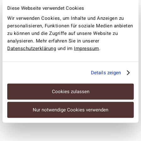
Steckdose schätzen.
Diese Webseite verwendet Cookies
Für Angehörige, die für ihre Eltern oder ihren
Wir verwenden Cookies, um Inhalte und Anzeigen zu
Partner beziehungsweise ihre Partnerin ein
personalisieren, Funktionen für soziale Medien anbieten
einfach zu bedienendes Hörgerät mit App-
zu können und die Zugriffe auf unsere Website zu
Steuerung suchen.
analysieren. Mehr erfahren Sie in unserer
Datenschutzerklärung
und im
Impressum
.
Ob das Silk Charge&Go IX zu Ihrem persönlichen
Hörverlust passt, klärt eine individuelle
Hörgeräteanpassung bei Hörgeräte Möckel.
Details zeigen
Cookies zulassen
Silk Charge&Go IX – Vorteile
und mögliche
Nur notwendige Cookies verwenden
Einschränkungen