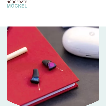
Hörgeräte
Hörtest
Brillen
Service
Filialen
Über uns
Online Hörtest
Termin vereinbaren