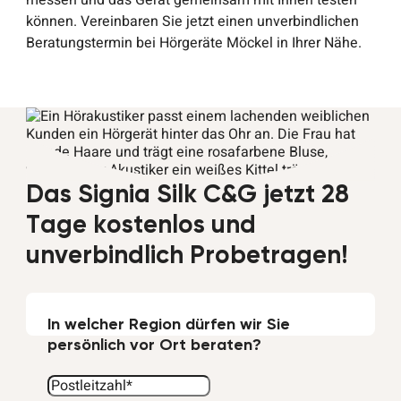
messen und das Gerät gemeinsam mit Ihnen testen
können. Vereinbaren Sie jetzt einen unverbindlichen
Beratungstermin bei Hörgeräte Möckel in Ihrer Nähe.
Das Signia Silk C&G jetzt 28
Tage kostenlos und
unverbindlich Probetragen!
In welcher Region dürfen wir Sie
persönlich vor Ort beraten?
Bitte
Bitte
Bitte
Bitte
Bitte