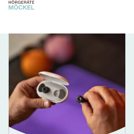
Hörgeräte
Hörtest
Brillen
Service
Filialen
Über uns
Online Hörtest
Termin vereinbaren