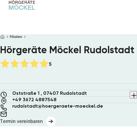
Startseite
Hörgeräte
Filialen
Hörtest
Hörgeräte Möckel Rudolstadt
Brillen
Service
Filialen
5
Über uns
Online Hörtest
Oststraße 1 , 07407 Rudolstadt
Termin vereinbaren
+49 3672 4887548
rudolstadt@hoergeraete-moeckel.de
Termin vereinbaren