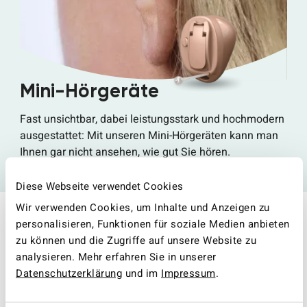
Mini-Hörgeräte
Fast unsichtbar, dabei leistungsstark und hochmodern
ausgestattet: Mit unseren Mini-Hörgeräten kann man
Ihnen gar nicht ansehen, wie gut Sie hören.
Jetzt Mini-Hörgeräte entdecken
Diese Webseite verwendet Cookies
Wir verwenden Cookies, um Inhalte und Anzeigen zu
personalisieren, Funktionen für soziale Medien anbieten
zu können und die Zugriffe auf unsere Website zu
Unser Team
analysieren. Mehr erfahren Sie in unserer
Unser engagiertes Team für Hörgeräte in Rudolstadt
Datenschutzerklärung
und im
Impressum
.
freut sich darauf, Ihnen mit Expertise und Empathie
weiterzuhelfen.