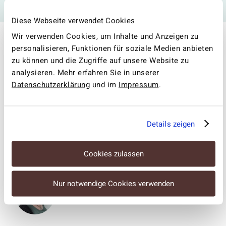
Jetzt Mini-Hörgeräte entdecken
Diese Webseite verwendet Cookies
Wir verwenden Cookies, um Inhalte und Anzeigen zu
personalisieren, Funktionen für soziale Medien anbieten
Unser Team
zu können und die Zugriffe auf unsere Website zu
analysieren. Mehr erfahren Sie in unserer
Unser engagiertes Team für Hörgeräte in Rödental
Datenschutzerklärung
und im
Impressum
.
freut sich darauf, Ihnen mit Expertise und Empathie
weiterzuhelfen.
Details zeigen
Jessica Müller
Hörakustiker-Meisterin &
Filialleiterin
Cookies zulassen
Nur notwendige Cookies verwenden
Manuela Oelsner
Hörakustikerin