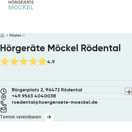
Startseite
Hörgeräte
Filialen
Hörtest
Hörgeräte Möckel Rödental
Brillen
Service
Filialen
4.9
Über uns
Online Hörtest
Bürgerplatz 2, 96472 Rödental
Termin vereinbaren
+49 9563 4040038
roedental@hoergeraete-moeckel.de
Termin vereinbaren