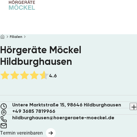
Startseite
Hörgeräte
Filialen
Hörtest
Hörgeräte Möckel
Brillen
Service
Hildburghausen
Filialen
Über uns
4.6
Online Hörtest
Termin vereinbaren
Untere Marktstraße 15, 98646 Hildburghausen
+49 3685 7819966
hildburghausen@hoergeraete-moeckel.de
Termin vereinbaren