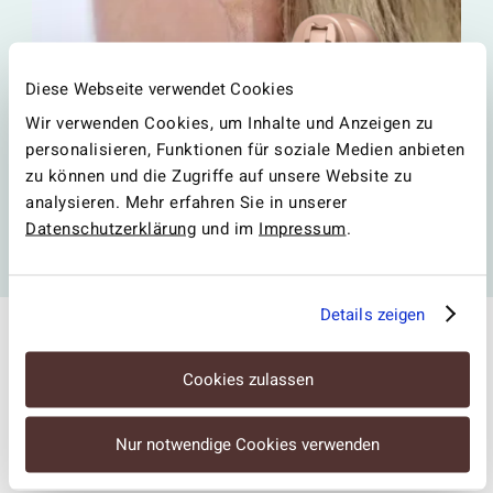
Diese Webseite verwendet Cookies
Wir verwenden Cookies, um Inhalte und Anzeigen zu
Mini-Hörgeräte
personalisieren, Funktionen für soziale Medien anbieten
zu können und die Zugriffe auf unsere Website zu
Fast unsichtbar, dabei leistungsstark und hochmodern
analysieren. Mehr erfahren Sie in unserer
ausgestattet: Mit unseren Mini-Hörgeräten kann man
Datenschutzerklärung
und im
Impressum
.
Ihnen gar nicht ansehen, wie gut Sie hören.
Jetzt Mini-Hörgeräte entdecken
Details zeigen
Unser Team
Cookies zulassen
Unser engagiertes Team für Hörgeräte in
Hildburghausen freut sich darauf, Ihnen mit Expertise
Nur notwendige Cookies verwenden
und Empathie weiterzuhelfen.