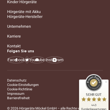
Kinder Hörgeräte
Hörgeräte mit Akku
Hörgeräte-Hersteller
Unternehmen
Karriere
Kontakt
Kundenbewertungen und Erfahrungen zu
Folgen Sie uns
Hörgeräte Möckel GmbH
Facebook
X
YouTube
Instagram
SEHR GUT
%
100
Empfehlungen auf
ProvenExpert.com
5,00
/
4,86
Datenschutz
Cookie-Einstellungen
4
439
Cookie-Richtlinie
Bewertungen auf
Bewertungen von
Impressum
SEHR GUT
ProvenExpert.com
32 anderen Quellen
Barrierefreiheit
443
Blick aufs ProvenExpert-Profil werfen
© 2026 Hörgeräte Möckel GmbH – alle Rechte vorbehalten
Kundenbewertungen